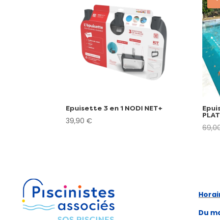
Epuisette 3 en 1 NODI NET+
Epui
PLA
39,90
€
69,0
Horai
Du ma