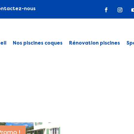
ontactez-nous
eil
Nos piscines coques
Rénovation piscines
Sp
Promo !