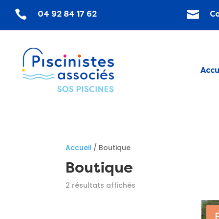


04 92 84 17 62
C
Accu
Accueil
/ Boutique
Boutique
Trié
2 résultats affichés
par
prix
croissant